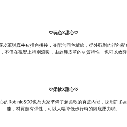
♡
X
♡
玩色
甜心
麂皮革與真牛皮撞色拼接，並配合同色縫線，從外觀到內裡的配
，不僅在視覺上特別溫暖，由於麂皮革的材質特性，也可以效降
♡
X
♡
柔軟
甜心
Robinlo&CO
心的
也為大家準備了超柔軟的真皮內裡，採用許多
能，材質超有彈性，可以大幅降低步行時的腳底壓力喲。