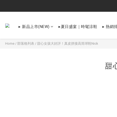
▸ 新品上市(NEW)
▸夏日盛宴｜時髦涼鞋
▸ 熱銷排
Home
/
部落格列表
/
甜心女孩大好評！真皮拼接高筒球鞋Nick
甜