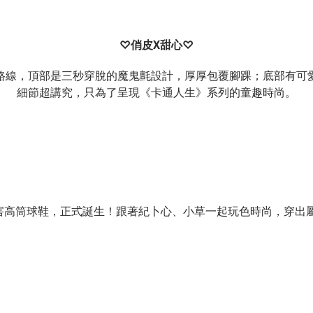
♡
X
♡
俏皮
甜心
路線，頂部是三秒穿脫的魔鬼氈設計，厚厚包覆腳踝；底部有可
細節超講究，只為了呈現《卡通人生》系列的童趣時尚。
高筒球鞋，正式誕生！跟著紀卜心、小草一起玩色時尚，穿出屬於