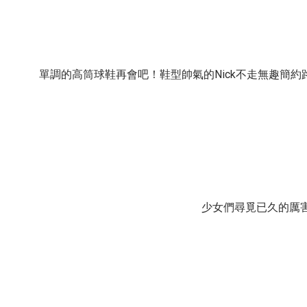
！
Nick
單調的高筒球鞋再會吧
鞋型帥氣的
不走無趣簡約
少女們尋覓已久的厲害