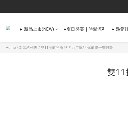
▸ 新品上市(NEW)
▸夏日盛宴｜時髦涼鞋
▸ 熱銷排
Home
/
部落格列表
/
雙11提前開搶 秋冬百搭單品 妳值得一雙好靴
雙1