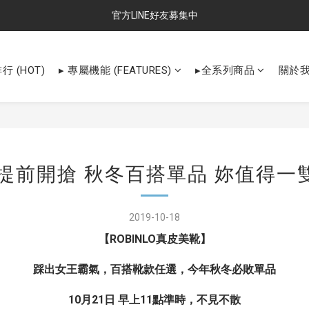
官方LINE好友募集中
行 (HOT)
▸ 專屬機能 (FEATURES)
▸全系列商品
關於
1提前開搶 秋冬百搭單品 妳值得一
2019-10-18
【ROBINLO真皮美靴】
踩出女王霸氣，百搭靴款任選，今年秋冬必敗單品
10月21日 早上11點準時，不見不散