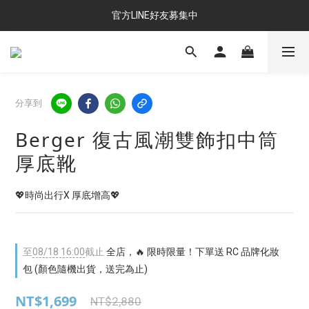
官方LINE好友募集中
分享到
Berger 復古風潮雙飾扣中筒
厚底靴
💖時尚出行X 厚底增高💖
至
08/18 16:00
截止
全店，🔥 限時限量！下單送 RC 品牌化妝
包 (顏色隨機出貨，送完為止)
NT$1,699
NT$2,880