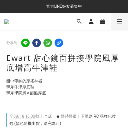
官方LINE好友募集中
分享到
Ewart 甜心鏡面拼接學院風厚
底增高牛津鞋
甜中帶帥的穿搭神器
韓系牛津厚底鞋
韓系學院風 × 甜酷厚底
至
08/18 16:00
截止
全店，🔥 限時限量！下單送 RC 品牌化妝
包 (顏色隨機出貨，送完為止)