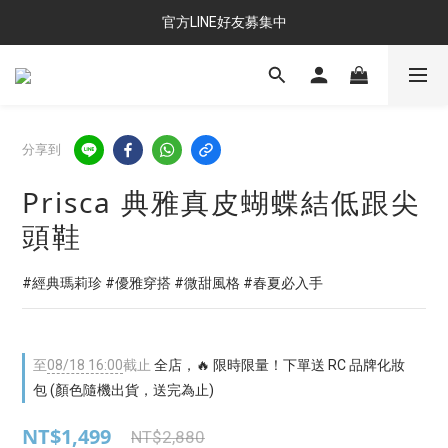
官方LINE好友募集中
分享到
Prisca 典雅真皮蝴蝶結低跟尖
頭鞋
#經典瑪莉珍 #優雅穿搭 #微甜風格 #春夏必入手
至
08/18 16:00
截止
全店，🔥 限時限量！下單送 RC 品牌化妝
包 (顏色隨機出貨，送完為止)
NT$1,499
NT$2,880