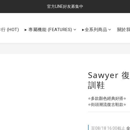
官方LINE好友募集中
行 (HOT)
▸ 專屬機能 (FEATURES)
▸全系列商品
關於
Sawyer
訓鞋
⭐多款顏色經典好搭⭐
⭐街頭潮流復古鞋款⭐
至
08/18 16:00
截止
全