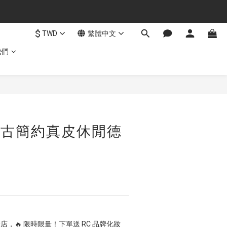
$
TWD
繁體中文
我們
立即購買
 復古簡約真皮休閒德
店，🔥 限時限量！下單送 RC 品牌化妝