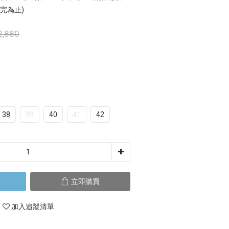
完為止)
2,880
38
39
40
41
42
立即購買
加入追蹤清單