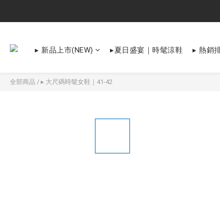
▸ 新品上市(NEW)
▸夏日盛宴｜時髦涼鞋
▸ 熱銷排
全部商品
/
▸ 大尺碼時髦女鞋｜41-42