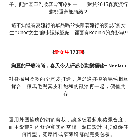
2015
子、配件甚至到妝容皆可略知一二，對於
春夏流行
趨勢還毫無頭緒？
??
”
還不知道春夏流行的單品嗎
快跟著流行的雜誌
愛女
””Choc
”
Robinlo
!!
生
女生
腳步認識認識，裡面有
的身影歐
{
170
}
愛女生
期
絢麗的平底時尚，春天令人砰然心動樂福鞋
– Neelam
鞋身採用柔軟的全真皮打造，與舒適好摸的馬毛相互
揉合，讓馬毛與真皮料飽和的融洽再一起，價值共
存。
運用外圈輪廓的切割剪裁，讓腳板看起來穠纖合度，
而不影響鞋內舒適寬闊的空間，深口設計同步修飾任
何腳型，寬厚腳或窄薄腳都能完美包覆。