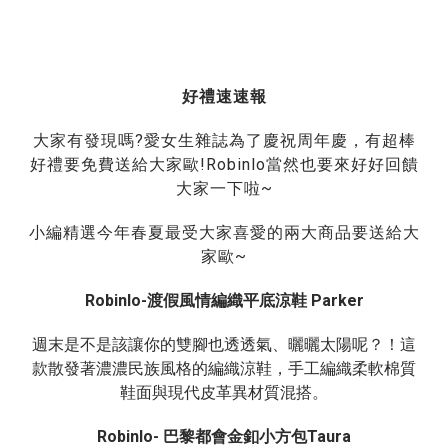
好禮速速報
?
大家有發現嗎
愛女生雜誌為了慶祝周年慶，有超棒
!Robinlo
好禮要免費送給大家歐
當然也要來好好回饋
~
大家一下啦
小編精選今年春夏最受大家喜愛的兩大商品要送給大
~
家歐
Robinlo-
渡假風情編織平底涼鞋
Parker
週末是不是該讓你的雙腳也透透氣、曬曬太陽呢？！這
款散發著濃濃民族風格的編織涼鞋，手工編織柔軟棉質
鞋面與現代皮革異材質混搭。
Robinlo-
巴黎都會金釦小方包
Taura