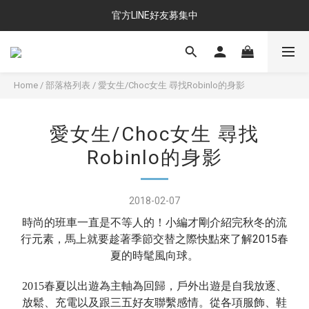
官方LINE好友募集中
Home
/
部落格列表
/
愛女生/Choc女生 尋找Robinlo的身影
愛女生/Choc女生 尋找
Robinlo的身影
2018-02-07
時尚的班車一直是不等人的！小編才剛介紹完秋冬的流
2015
行元素，馬上就要趁著季節交替之際快點來了解
春
夏的時髦風向球。
2015
春夏以出遊為主軸為回歸，戶外出遊是自我放逐、
放鬆、充電以及跟三五好友聯繫感情。從各項服飾、鞋