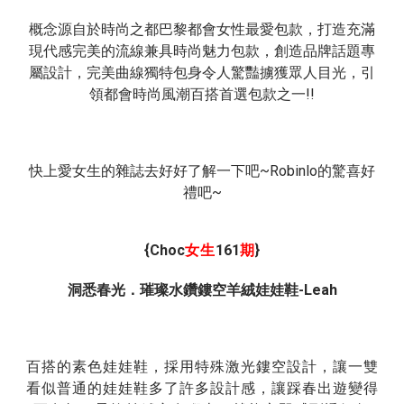
概念源自於時尚之都巴黎都會女性最愛包款，打造充滿
現代感完美的流線兼具時尚魅力包款，創造品牌話題專
屬設計，完美曲線獨特包身令人驚豔擄獲眾人目光，引
!!
領都會時尚風潮百搭首選包款之一
~Robinlo
快上愛女生的雜誌去好好了解一下吧
的驚喜好
~
禮吧
{Choc
161
}
女生
期
洞悉春光．璀璨水鑽鏤空羊絨娃娃鞋
-Leah
百搭的素色娃娃鞋，採用特殊激光鏤空設計，讓一雙
看似普通的娃娃鞋多了許多設計感，讓踩春出遊變得