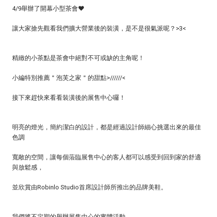
4/9舉辦了開幕小型茶會❤
讓大家搶先觀看我們擴大營業後的裝潢，是不是很氣派呢？>3<
精緻的小茶點是茶會中絕對不可或缺的主角呢！
小編特別推薦＂泡芙之家＂的甜點>//////<
接下來趕快來看看裝潢後的展售中心囉！
明亮的燈光，簡約潔白的設計，都是經過設計師細心挑選出來的最佳
色調
寬敞的空間，讓每個蒞臨展售中心的客人都可以感受到回到家的舒適
與放鬆感，
並欣賞由Robinlo Studio首席設計師所推出的品牌美鞋。
我們將不定期的舉辦展售中心的實體活動，