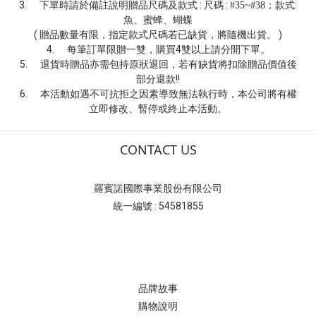
3.
下單時請於備註說明贈品尺碼及款式 : 尺碼 :
；款式:
#35~#38
魚、蜜蜂、蝴蝶
( 贈品數量有限，指定款式尺碼若已缺貨，將隨機出貨。 )
4.
每筆訂單限贈一雙，購買
4雙以上請分開下單。
5.
退貨時贈品亦需包持原狀退回，若有缺貨將扣除贈品價值後
部分退款!!
6.
本活動如遇不可抗拒之因素導致無法執行時，本公司將有權
立即修改、暫停或終止本活動。
CONTACT US
羅賓諾國際事業股份有限公司
統一編號 : 54581855
品牌故事
購物說明