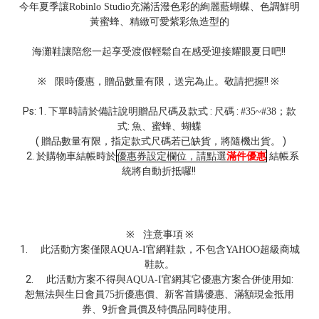
今年夏季讓
充滿活潑色彩的絢麗藍蝴蝶、色調鮮明
Robinlo Studio
黃蜜蜂、精緻可愛紫彩魚造型的
海灘鞋讓陪您一起享受渡假輕鬆自在感受迎接耀眼夏日吧!!
※
限時優惠，贈品數量有限，送完為止。敬請把握!! ※
Ps: 1. 下單時請於備註說明贈品尺碼及款式 : 尺碼 :
；款
#35~#38
式: 魚、蜜蜂、蝴蝶
( 贈品數量有限，指定款式尺碼若已缺貨，將隨機出貨。 )
2.
於購物車結帳時於
優惠券設定欄位，請點選
滿件優惠
結帳系
統將自動折抵囉!!
※
注意事項 ※
1.
此活動方案僅限
官網鞋款，不包含
超級商城
AQUA-I
YAHOO
鞋款。
2.
此活動方案不得與
官網其它優惠方案合併使用如:
AQUA-I
恕無法與生日會員
折優惠價、新客首購優惠、滿額現金抵用
75
券、9折會員價及特價品同時使用。