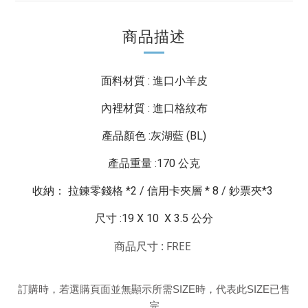
商品描述
面料材質 : 進口小羊皮
內裡材質 : 進口格紋布
產品顏色 :灰湖藍 (BL)
產品重量 :170 公克
收納： 拉鍊零錢格 *2 / 信用卡夾層 * 8 / 鈔票夾*3
尺寸 :19 X 10 X 3.5 公分
商品尺寸 : FREE
訂購時，若選購頁面並無顯示所需
SIZE
時，代表此
SIZE
已售
完