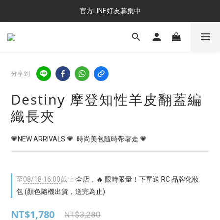
官方LINE好友募集中
分享到
Destiny 摩登知性羊皮翻蓋編
織長夾
💗NEW ARRIVALS 💗  時尚美包隨時帶著走 💗
至
08/18 16:00
截止
全店，🔥 限時限量！下單送 RC 品牌化妝
包 (顏色隨機出貨，送完為止)
NT$1,780
NT$3,280