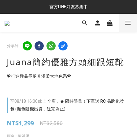
官方LINE好友募集中
分享到
Juana簡約優雅方頭細跟短靴
💖打造極品長腿 X 溫柔大地色系💖
至
08/18 16:00
截止
全店，🔥 限時限量！下單送 RC 品牌化妝
包 (顏色隨機出貨，送完為止)
NT$1,299
NT$2,580
顏色
: 氣質黑