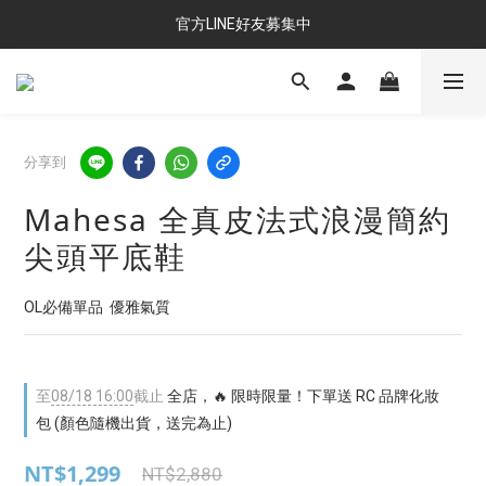
官方LINE好友募集中
分享到
Mahesa 全真皮法式浪漫簡約
尖頭平底鞋
OL必備單品  優雅氣質
至
08/18 16:00
截止
全店，🔥 限時限量！下單送 RC 品牌化妝
包 (顏色隨機出貨，送完為止)
NT$1,299
NT$2,880