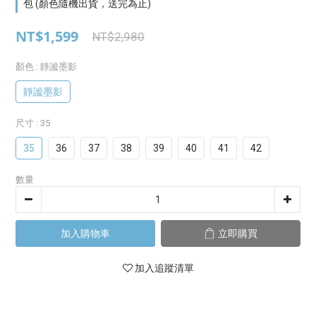
包 (顏色隨機出貨，送完為止)
NT$1,599
NT$2,980
顏色
: 靜謐墨影
靜謐墨影
尺寸
: 35
35
36
37
38
39
40
41
42
數量
加入購物車
立即購買
加入追蹤清單