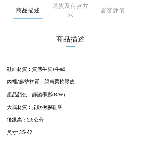
送貨及付款方
商品描述
顧客評價
式
商品描述
+
鞋面材質：質感牛皮
牛絨
/
內裡
腳墊材質：
親膚柔軟
豚皮
產品顏色：
靜謐墨影(B/W)
大底材質：柔軟橡膠鞋底
2.5
後跟高：
公分
: 35-42
尺寸