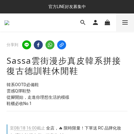
官方LINE好友募集中
分享到
Sassa雲街漫步真皮韓系拼接
復古德訓鞋休閒鞋
韓系OOTD必備鞋
雲感Q彈鞋墊
從腳開始，走進你理想生活的模樣
鞋櫃必收No.1
至
08/18 16:00
截止
全店，🔥 限時限量！下單送 RC 品牌化妝