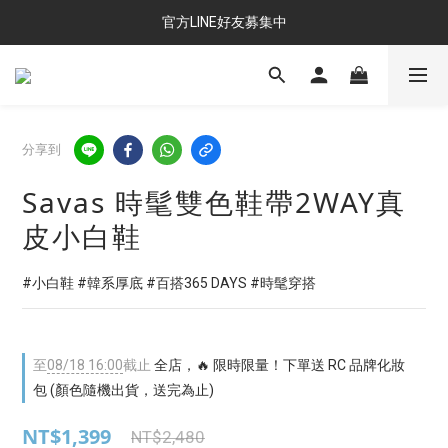
官方LINE好友募集中
分享到
Savas 時髦雙色鞋帶2WAY真
皮小白鞋
#小白鞋 #韓系厚底 #百搭365 DAYS #時髦穿搭
至
08/18 16:00
截止
全店，🔥 限時限量！下單送 RC 品牌化妝
包 (顏色隨機出貨，送完為止)
NT$1,399
NT$2,480