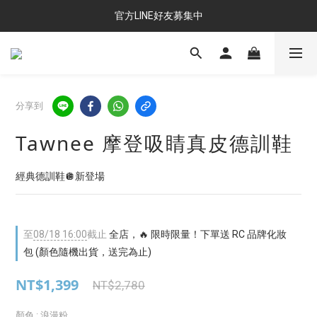
官方LINE好友募集中
分享到
Tawnee 摩登吸睛真皮德訓鞋
經典德訓鞋🪩新登場
至
08/18 16:00
截止
全店，🔥 限時限量！下單送 RC 品牌化妝
包 (顏色隨機出貨，送完為止)
NT$1,399
NT$2,780
顏色
: 浪漫粉