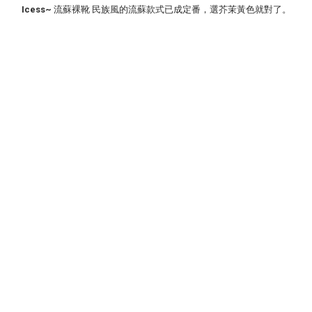
Icess~
流蘇裸靴 民族風的流蘇款式已成定番，選芥茉黃色就對了。