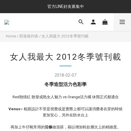
官方LINE好友募集中
Home
/
部落格列表
/
女人我最大 2012冬季號刊載
女人我最大 2012冬季號刊載
2018-02-07
冬季造型活力色彩學
Red熱情紅 散發成熟女人魅力 vs Orange活力橘 休閒正式都適合
Venus~
粗跟設計不管是視覺或是實際上都可以讓消費者在穿的時候
更加安心，另外在防水台上
再加上牛仔靴
常用的
沿條
做混搭，藉以增加鞋款層次上的精緻度。