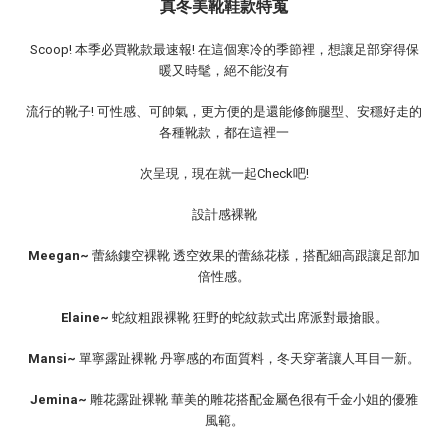
真冬美靴鞋款特蒐
Scoop! 本季必買靴款最速報! 在這個寒冷的季節裡，想讓足部穿得保
暖又時髦，絕不能沒有
流行的靴子!
可性感、可帥氣，更方便的是還能修飾腿型、安穩好走的
各種靴款，都在這裡一
次呈現，現在就一起Check吧!
設計感裸靴
Meegan~
蕾絲鏤空裸靴 透空效果的蕾絲花樣，搭配細高跟讓足部加
倍性感。
Elaine~
蛇紋粗跟裸靴 狂野的蛇紋款式出席派對最搶眼。
Mansi~
單寧露趾裸靴 丹寧感的布面質料，冬天穿著讓人耳目一新。
Jemina~
雕花露趾裸靴 華美的雕花搭配金屬色很有千金小姐的優雅
風範。