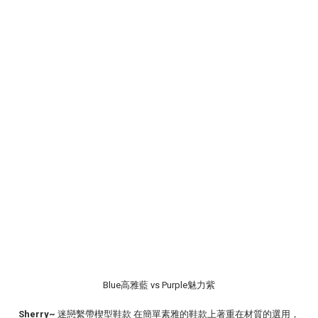
Blue高雅藍 vs Purple魅力紫
Sherry~
迷戀繫帶楔型鞋款 在簡單素雅的鞋款上著重在材質的選用，