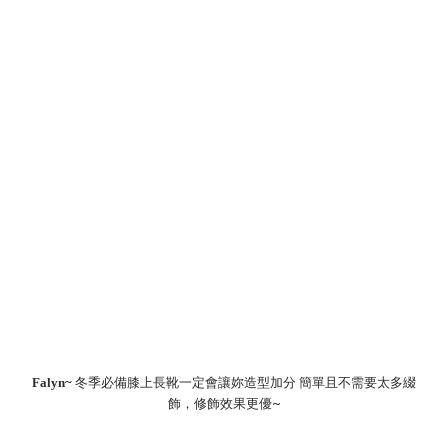
Falyn~
冬季必備膝上長靴一定會讓妳造型加分 簡單且不需要太多綴
飾，修飾效果更優~