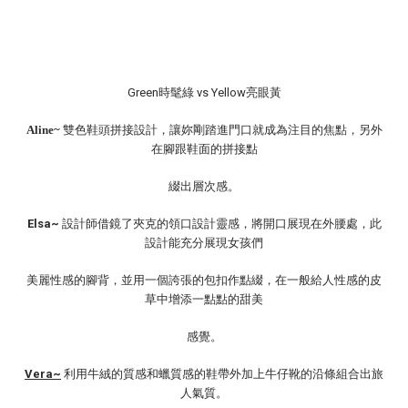
Green時髦綠 vs Yellow亮眼黃
Aline~
雙色鞋頭拼接設計，讓妳剛踏進門口就成為注目的焦點，另外
在腳跟鞋面的拼接點
綴出層次感。
Elsa~
設計師借鏡了夾克的領口設計靈感，將開口展現在外腰處，此
設計能充分展現女孩們
美麗性感的腳背，
並用一個誇張的包扣作點綴，在一般給人性感的皮
草中增添一點點的甜美
感覺。
Vera~
利用牛絨的質感和蠟質感的鞋帶外加上牛仔靴的沿條組合出旅
人氣質。