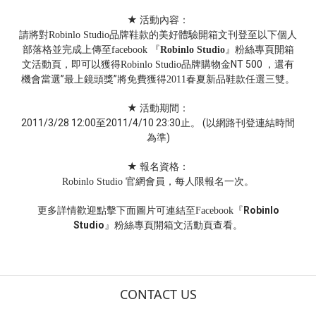
★ 活動內容：
請將對
品牌鞋款的美好體驗開箱文刊登至以下個人
Robinlo Studio
部
落格並完成上傳至
『
』粉絲專頁開箱
facebook
Robinlo Studio
文活動頁，即可以獲得
品牌
購物金
NT 500
，
還有
Robinlo Studio
機會
當選”最上鏡頭獎”將免費獲得
春夏新品
鞋款任選三雙。
2011
★ 活動期間：
2011/3/28 12:00至2011/4/10 23:30止
。 (以網路刊登連結時間
為準)
★ 報名資格：
官網會員，每人限報名一次。
Robinlo Studio
更多詳情歡迎點擊下面圖片可連結至
『
Robinlo
Facebook
Studio
』
粉絲專頁開箱文活動頁查看。
CONTACT US