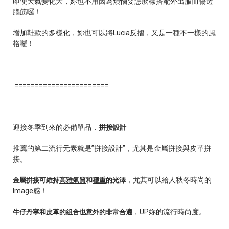
即便天氣變化大，妳也不用因為煩惱要怎麼樣搭配外出服而傷透
腦筋囉！
增加鞋款的多樣化，妳也可以將
Lucia
反摺，又是一種不一樣的風
格囉！
=======================
迎接冬季到來的必備單品．
拼接
設計
推薦的第二流行元素就是
”
拼接設計
”
，尤其是金屬拼接與皮革拼
接。
，尤其可以給人秋冬時尚的
金屬拼接可維持
高雅氣質
和
穩重
的光澤
Image
感！
，
UP
妳的流行時尚度。
牛仔丹寧和皮革的組合也意外的非常合適