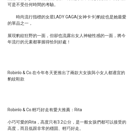
可是不受任何時間的考驗。
時尚流行指標的女星
LADY GAGA(
女神卡卡
)
豹紋也是她最愛
的單品之一，
展現豹紋狂野的一面，但卻也流露出女人神秘性感的一面，將今
年流行的元素都掌握得恰到好處！
Robinlo & Co.
在今年冬天更推出了兩款大女孩與小女人都適宜的
豹紋鞋款
Robinlo & Co.
輕巧好走有愛大推薦：
Rita
小巧可愛的
Rita
，高度只有
3.2
公分，是一般女孩們都可以接受的
高度，而且低跟非常的穩固、輕巧好走。