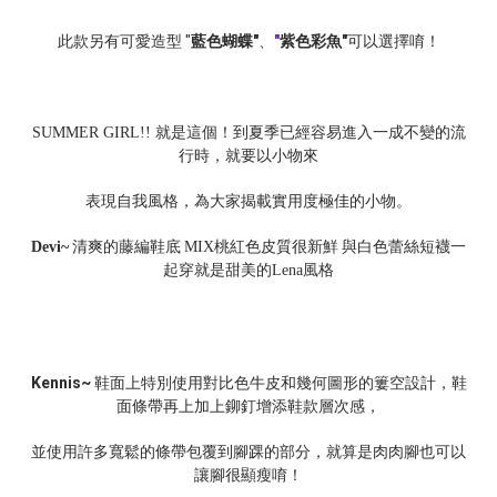
此款另有可愛造型 "
藍色蝴蝶"
、
"
紫色彩魚"
可以選擇唷！
就是這個！到夏季已經容易進入一成不變的流
SUMMER GIRL!!
行時，就要以小物來
表現自我風格，為大家揭載實用度極佳的小物。
清爽的藤編鞋底
桃紅色皮質很新鮮 與白色蕾絲短襪一
Devi~
MIX
起穿就是甜美的
風格
Lena
Kennis~
鞋面上特別使用對比色牛皮和幾何圖形的簍空設計，鞋
面條帶再上加上鉚釘增添鞋款​層次感，
並使用許多寬鬆的條帶包覆到腳踝的部分，就算是肉肉腳也可​以
讓腳很顯瘦唷！