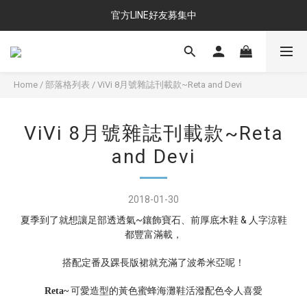
官方LINE好友募集中
Home
/
部落格列表
/
ViVi 8月號雜誌刊載款~Reta and Devi
ViVi 8月號雜誌刊載款~Reta
and Devi
2018-01-30
夏季到了就想讓足部透透氣~鑲飾寶石、前厚底木鞋 & 人字涼鞋
都豐富滿載，
搭配定番及踝長版裙就充滿了波希米亞呢！
可愛造型的黃色蜜蜂海灘鞋活潑配色令人喜愛
Reta~