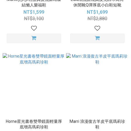
結懶人樂福鞋
休閒靴Q彈厚底小白鞋短靴
NT$1,599
NT$1,699
NT$3,100
NT$2,880
Horne星光書卷雙帶鏡面輕量厚
Marri 浪漫復古羊皮平底瑪莉珍
底增高瑪莉珍鞋
鞋