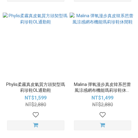
Phylis柔霧真皮氣質方頭契型瑪
Malina 彈氧漫步真皮韓系芭蕾
莉珍鞋OL通勤鞋
風涼感網布機能瑪莉珍鞋休閒
鞋
NT$1,599
NT$1,499
NT$2,880
NT$2,880