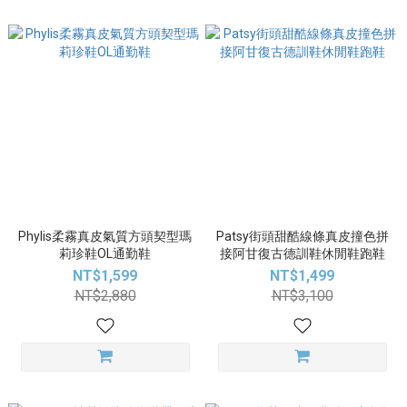
Phylis柔霧真皮氣質方頭契型瑪
Patsy街頭甜酷線條真皮撞色拼
莉珍鞋OL通勤鞋
接阿甘復古德訓鞋休閒鞋跑鞋
NT$1,599
NT$1,499
NT$2,880
NT$3,100