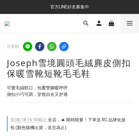
官方LINE好友募集中
分享到
Joseph雪境圓頭毛絨麂皮側扣
保暖雪靴短靴毛毛鞋
可愛毛絨鞋口，包覆雙腳暖呼呼
側扣小巧可調，穿脫自在又舒適
至
08/18 16:00
截止
全店，🔥 限時限量！下單送 RC 品牌化妝
包 (顏色隨機出貨，送完為止)