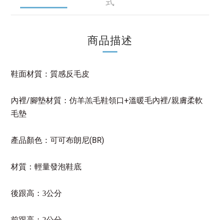
式
商品描述
鞋
面材質：
質感反毛皮
/
+
/
內裡
腳墊材質：仿羊羔毛鞋領口
溫暖毛內裡
親膚柔軟
毛墊
(BR)
產品顏色：
可可布朗尼
材質：輕量發泡鞋底
後跟高：3公分
前跟高
：2公分