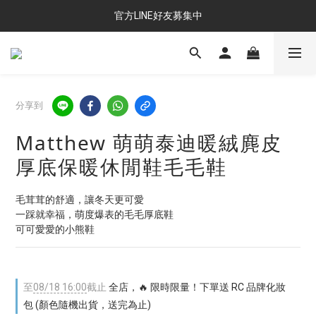
官方LINE好友募集中
分享到
Matthew 萌萌泰迪暖絨麂皮
厚底保暖休閒鞋毛毛鞋
毛茸茸的舒適，讓冬天更可愛
一踩就幸福，萌度爆表的毛毛厚底鞋
可可愛愛的小熊鞋
至
08/18 16:00
截止
全店，🔥 限時限量！下單送 RC 品牌化妝
包 (顏色隨機出貨，送完為止)