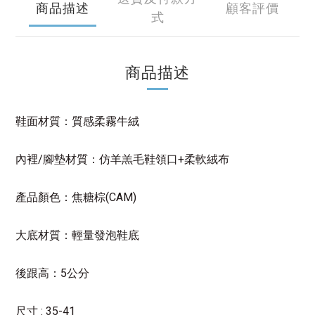
商品描述
顧客評價
式
商品描述
鞋面材質：
質感
柔霧牛絨
/
+
內裡
腳墊材質：仿羊羔毛鞋領口
柔軟絨布
(CAM)
產品顏色：
焦糖棕
大底材質：輕量發泡鞋底
5
後跟高：
公分
: 35-41
尺寸