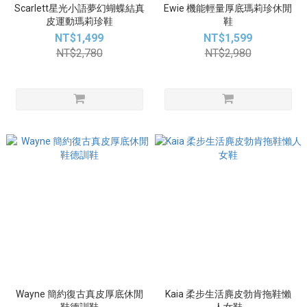
Scarlett星光小語夢幻蝴蝶結真
Ewie 機能輕量厚底瑪莉珍休閒
皮運動瑪莉珍鞋
鞋
NT$1,499
NT$1,599
NT$2,780
NT$2,980
Wayne 簡約復古真皮厚底休閒
Kaia 柔步生活麂皮勃肯拖鞋懶